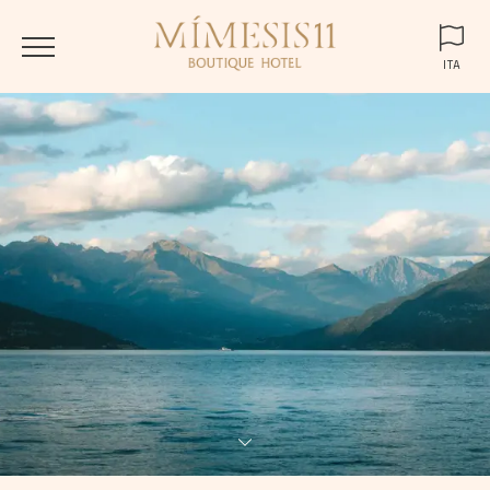
ITA
ENG
ITA
DEU