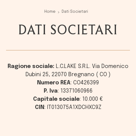
Home
Dati Societari
DATI SOCIETARI
Ragione sociale:
L.C.LAKE S.R.L.
Via Domenico
Dubini 25, 22070 Bregnano ( CO )
Numero REA
:
CO426399
P. Iva
:
13371060966
Capitale sociale
: 10.000 €
CIN
: IT013075A1XDCHXC9Z