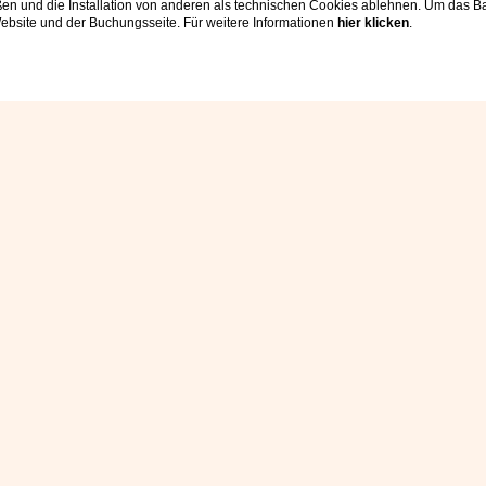
en und die Installation von anderen als technischen Cookies ablehnen. Um das Ba
 Website und der Buchungsseite. Für weitere Informationen
hier klicken
.
Home
HUNDEFREUNDLICHES
MER SEE: WILLKOM
MÍMESIS 11
t suchst, bei der auch dein kleiner Hund willkomme
omer See den idealen Rückzugsort. Hier erlebst du