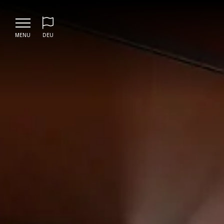
MENU
DEU
ENG
ITA
DEU