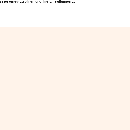
nner erneut zu öffnen und Ihre Einstellungen zu
 HOTEL
MEN IM
n ist, findest du im
 eine einladende