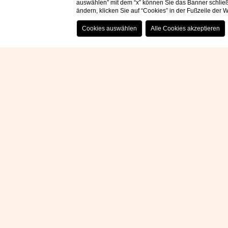
auswählen” mit dem “x” können Sie das Banner schließ
ändern, klicken Sie auf “Cookies” in der Fußzeile der
DEIN 
AM CO
Wenn du eine Auszei
MÍMESIS 11 am C