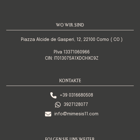
WO WIR SIND
Piazza Alcide de Gasperi, 12, 22100 Como ( CO )
P.Iva 13371060966
CIN: IT013075A1XDCHXC9Z
KONTAKTE
+39 0316680508
3927128077
info@mimesis11.com
FOLGEN SIE UNS WEITER