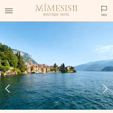
DEU
ENG
ITA
DEU